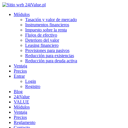
Módulos
Tasación y valor de mercado
Instrumentos financieros
Impuesto sobre la renta
Flujos de efectivo
Deterioro del valor
Leasing financiero
Provisiones para pasivos
Reducción para existencias
Reducción para deuda activa
Ventaja
Precios
Entrar
Login
Registro
Blog
24iValue
VALUE
Módulos
Ventaja
Precios
Reglamento
Contacto