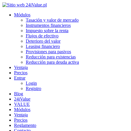
Módulos
Tasación y valor de mercado
Instrumentos financieros
Impuesto sobre la renta
Flujos de efectivo
Deterioro del valor
Leasing financiero
Provisiones para pasivos
Reducción para existencias
Reducción para deuda activa
Ventaja
Precios
Entrar
Login
Registro
Blog
24iValue
VALUE
Módulos
Ventaja
Precios
Reglamento
Contacto