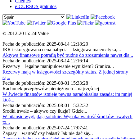
Clientes
e-CURSOS gratuitos
© 2012-2015: 24iValue
Fecha de publicación: 2025-08-14 12:18:20
IRR i skorygowana cena nabycia – księgowa matematyka,...
Aktywa finansowe potrafią być trudne do zrozumienia nawet dla...
Fecha de publicación: 2025-08-14 12:16:14
Rezerwy – legalne manipulowanie wynikiem? Granica...
Rezerwy mają w księgowości szczególny status. Z jednej strony
są...
Fecha de publicación: 2025-08-01 15:33:28
Rachunek przepływów pieniężnych – najczęściej...
W świecie finansów istnieje pewna paradoksalna zasada: im mniej
ktoś...
Fecha de publicación: 2025-08-01 15:32:32
Środki trwałe – aktywo czy iluzja? Gdzie...
W bilansie wyglądają solidnie. Wysoka wartość środków trwałych
to...
Fecha de publicación: 2025-07-24 17:07:41
Zapasy – wartość czy balast? Jak nie dać się...
Zapasy to jedna z najczęściej pomijanych pozycji w analizie bilansu.